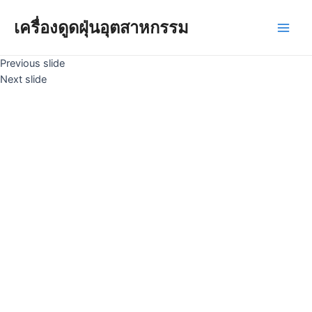
Skip
to
เครื่องดูดฝุ่นอุตสาหกรรม
Main
content
Previous slide
Men
Next slide
Slide 2 Heading
Slide 3 Heading
Lorem ipsum dolor sit amet consectetur adipiscing elit dolor
Lorem ipsum dolor sit amet consectetur adipiscing elit dolor